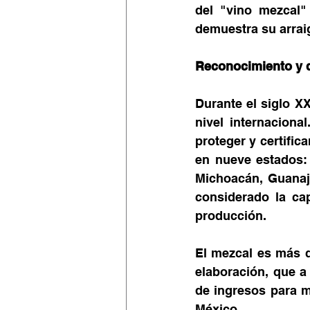
del "vino mezcal"
demuestra su arrai
Reconocimiento y 
Durante el siglo X
nivel internacion
proteger y certific
en nueve estados: 
Michoacán, Guanaj
considerado la cap
producción.
El mezcal es más q
elaboración, que a
de ingresos para mu
México.