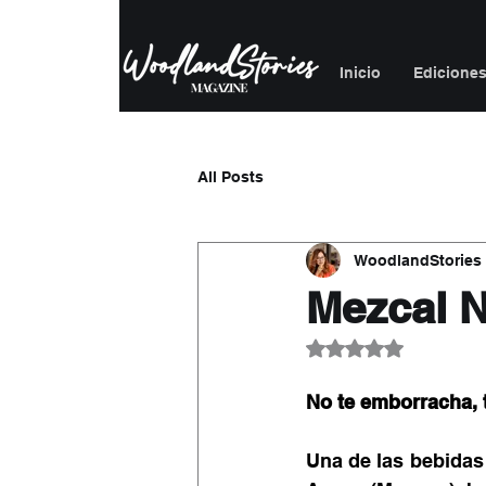
Inicio
Edicione
All Posts
WoodlandStories
Mezcal N
Obtuvo NaN de 5 es
No te emborracha,
Una de las bebidas