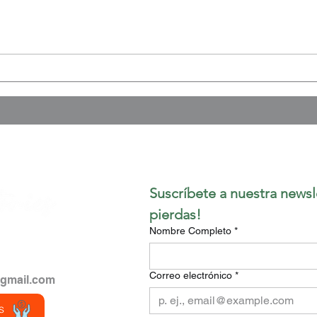
LA RESILIENCIA: EL
De P
NUEVO DESAFÍO DE
abog
NUESTRA GENERACIÓN
enfr
más 
soci
Suscríbete a nuestra newsle
pierdas!
Nombre Completo
*
Correo electrónico
*
gmail.com
s