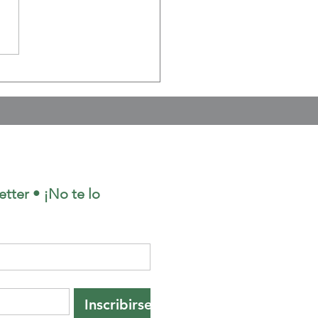
uerto Rico a Texas: la
ada que decidió
entar uno de los delitos
silenciosos de nuestra
edad
tter • ¡No te lo 
Inscribirse