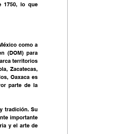
 1750, lo que 
México como a 
en (DOM) para 
ca territorios 
a, Zacatecas, 
os, Oaxaca es 
r parte de la 
 tradición. Su 
nte importante 
a y el arte de 