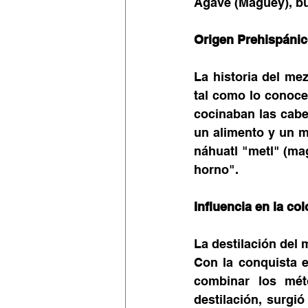
Agave (Maguey), b
Origen Prehispánic
La historia del me
tal como lo conoce
cocinaban las cabe
un alimento y un m
náhuatl "metl" (mag
horno".
Influencia en la col
La destilación del 
Con la conquista es
combinar los mét
destilación, surg