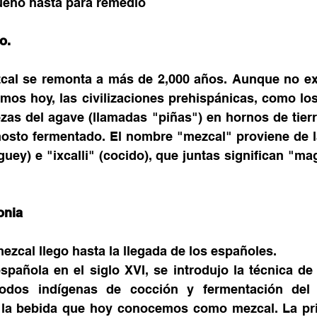
ueno hasta para remedio
o.
zcal se remonta a más de 2,000 años. Aunque no exi
mos hoy, las civilizaciones prehispánicas, como los
zas del agave (llamadas "piñas") en hornos de tierr
osto fermentado. El nombre "mezcal" proviene de la
uey) e "ixcalli" (cocido), que juntas significan "ma
onia
mezcal llego hasta la llegada de los españoles.
pañola en el siglo XVI, se introdujo la técnica de d
odos indígenas de cocción y fermentación del 
ió la bebida que hoy conocemos como mezcal. La pr