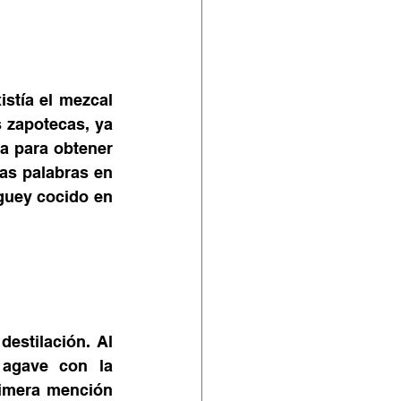
stía el mezcal 
 zapotecas, ya 
a para obtener 
s palabras en 
guey cocido en 
estilación. Al 
agave con la 
imera mención 