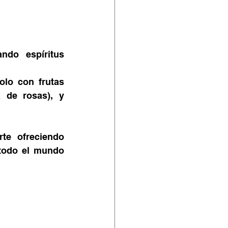
do espíritus 
lo con frutas 
 de rosas), y 
te ofreciendo 
todo el mundo 