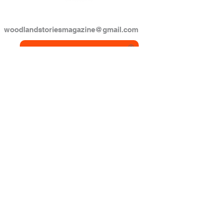
(346) 331-9328
woodlandstoriesmagazine@gmail.com
Apóyanos a Contar Historias
Suscríbete a nuestra 
newsletter • ¡No te lo 
pierdas!
Nombre Completo
*
Correo electrónico
*
Inscribirse