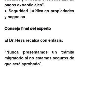
pagos extraoficiales".
● Seguridad jurídica en propiedades 
y negocios.
Consejo final del experto
El Dr. Hess recalca con énfasis:
"Nunca presentamos un trámite 
migratorio si no estamos seguros de 
que será aprobado".
Este compromiso ha llevado al 
despacho a mantener una tasa de 
éxito destacable, ya que "los clientes 
necesitan soluciones reales, 
eficientes y seguras".