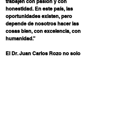
trabajen con pasión y con 
honestidad. En este país, las 
oportunidades existen, pero 
depende de nosotros hacer las 
cosas bien, con excelencia, con 
humanidad.”
El Dr. Juan Carlos Rozo no solo 
cuida corazones desde la medicina, 
sino que inspira a latir con más 
fuerza desde el alma.
 Es un 
testimonio vivo de que la verdadera 
medicina se practica con ciencia, sí, 
pero sobre todo con corazón.
*Periodista con más de 25 años de 
experiencia en varios medios de 
comunicación, posgrado como 
Especialista en Opinión Pública y 